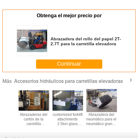
Obtenga el mejor precio por
Abrazadera del rollo del papel 2T-
2.7T para la carretilla elevadora
Continuar
Accesorios hidráulicos para carretillas elevadoras
Más
s para
Abrazaderas del
customized forklift
Abrazadera del
abrazader
os de
cartón de la
attachments
neumático para el
neumáti
tilla
carretilla
2.5ton glass
neumático grande
carret
adora
elevadora
handler for sale
del diámetro
eleva