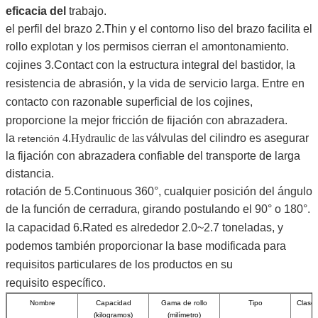
eficacia del
trabajo.
el perfil del brazo 2.Thin y el contorno liso del brazo facilita el
rollo explotan y los permisos cierran el amontonamiento.
cojines 3.Contact con la estructura integral del bastidor, la
resistencia de abrasión, y la vida de servicio larga. Entre en
contacto con razonable superficial de los cojines,
proporcione la mejor fricción de fijación con abrazadera.
la
4.Hydraulic de las
válvulas del cilindro es asegurar
retención
la fijación con abrazadera confiable del transporte de larga
distancia.
rotación de 5.Continuous 360°, cualquier posición del ángulo
de la función de cerradura, girando postulando el 90° o 180°.
la capacidad 6.Rated es alrededor 2.0~2.7 toneladas, y
podemos también proporcionar la base modificada para
requisitos particulares de los productos en su
requisito específico.
Nombre
Capacidad
Gama de rollo
Tipo
Clase 
(kilogramos)
(milímetro)