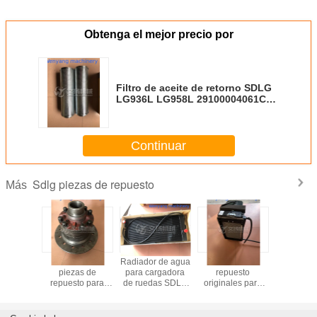
Obtenga el mejor precio por
Filtro de aceite de retorno SDLG
LG936L LG958L 29100004061C
repuestos originales para
cargadora de ruedas
Continuar
Sdlg piezas de repuesto
Más
argador
SDLG LG936
Radiador de agua
Piezas de
Repuesto
uedas
piezas de
para cargadora
repuesto
cargado
02758
repuesto para
de ruedas SDLG
originales para
ruedas
tos de
cargador de
936, repuestos
cargadora de
LG936 F
r de aire
ruedas
originales,
ruedas SDLG
HIDRÁU
cionado
3050900020
4110003565002
936, Evaporador
SDLG9