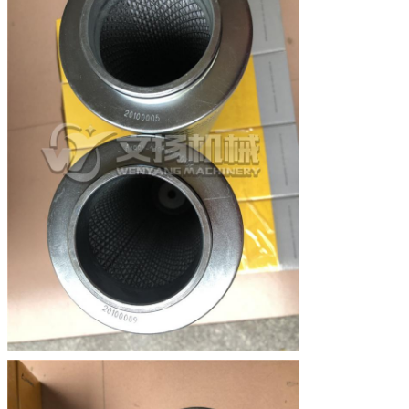
Condición
MOQ
1 pieza
Peso
2.8kg
Cantidad
Original
Origen
China continental
Paquete
Caja de madera o caja de cartón
Tiempo de entrega
Dentro de 2-5 días