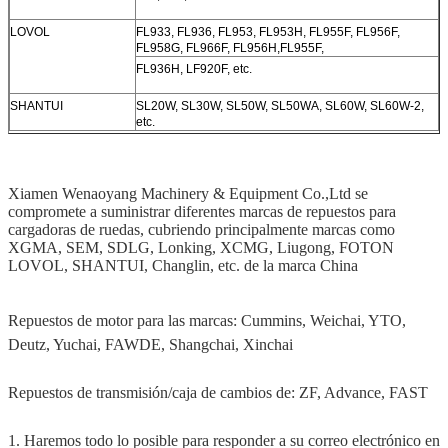
LOVOL
FL933, FL936, FL953, FL953H, FL955F, FL956F,
FL958G, FL966F, FL956H,FL955F,
FL936H, LF920F, etc.
SHANTUI
SL20W, SL30W, SL50W, SL50WA, SL60W, SL60W-2,
etc.
Xiamen Wenaoyang Machinery & Equipment Co.,Ltd se
compromete a suministrar diferentes marcas de repuestos para
cargadoras de ruedas, cubriendo principalmente marcas como
XGMA, SEM, SDLG, Lonking, XCMG, Liugong, FOTON
LOVOL, SHANTUI, Changlin, etc. de la marca China
Repuestos de motor para las marcas: Cummins, Weichai, YTO,
Deutz, Yuchai, FAWDE, Shangchai, Xinchai
Repuestos de transmisión/caja de cambios de: ZF, Advance, FAST
1. Haremos todo lo posible para responder a su correo electrónico en