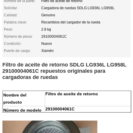
nombre de la parte:
Filtro de aceite de retorno
Solicitar:
Cargadora de ruedas SDLG LG936L LG958L
Calidad:
Genuino
Palabra clave:
Recambios del cargador de la rueda
Peso:
2.8 kg
Número de pieza:
29100004061C
Condición:
Nuevo
Puerto de carga:
Xiamén
Filtro de aceite de retorno SDLG LG936L LG958L
29100004061C repuestos originales para
cargadoras de ruedas
Filtro de aceite de retorno
Nombre del
producto
29100004061C
Número de modelo
Cargadora de ruedas SDLGLG936L
Modelo de
LG958L
aplicación
100% Nuevo