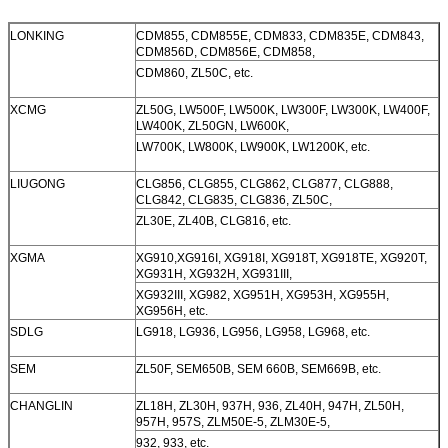
LONKING
CDM855, CDM855E, CDM833, CDM835E, CDM843,
CDM856D, CDM856E, CDM858,
CDM860, ZL50C, etc.
XCMG
ZL50G, LW500F, LW500K, LW300F, LW300K, LW400F,
LW400K, ZL50GN, LW600K,
LW700K, LW800K, LW900K, LW1200K, etc.
LIUGONG
CLG856, CLG855, CLG862, CLG877, CLG888,
CLG842, CLG835, CLG836, ZL50C,
ZL30E, ZL40B, CLG816, etc.
XGMA
XG910,XG916I, XG918I, XG918T, XG918TE, XG920T,
XG931H, XG932H, XG931III,
XG932III, XG982, XG951H, XG953H, XG955H,
XG956H, etc.
SDLG
LG918, LG936, LG956, LG958, LG968, etc.
SEM
ZL50F, SEM650B, SEM 660B, SEM669B, etc.
CHANGLIN
ZL18H, ZL30H, 937H, 936, ZL40H, 947H, ZL50H,
957H, 957S, ZLM50E-5, ZLM30E-5,
932, 933, etc.