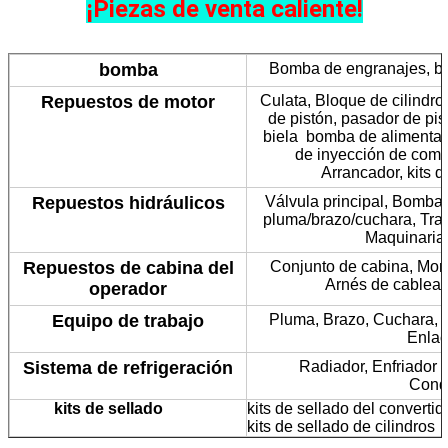
¡Piezas de venta caliente!
bomba
Bomba de engranajes, bo
Repuestos de motor
Culata, Bloque de cilindro
de pistón, pasador de pist
biela bomba de alimentac
de inyección de comb
Arrancador, kits 
Repuestos hidráulicos
Válvula principal, Bomba p
pluma/brazo/cuchara, Tran
Maquinaria 
Repuestos de cabina del
Conjunto de cabina, Monit
Arnés de cablead
operador
Equipo de trabajo
Pluma, Brazo, Cuchara, 
Enlac
Sistema de refrigeración
Radiador, Enfriador d
Conde
kits de sellado
kits de sellado del convertid
kits de sellado de cilindros