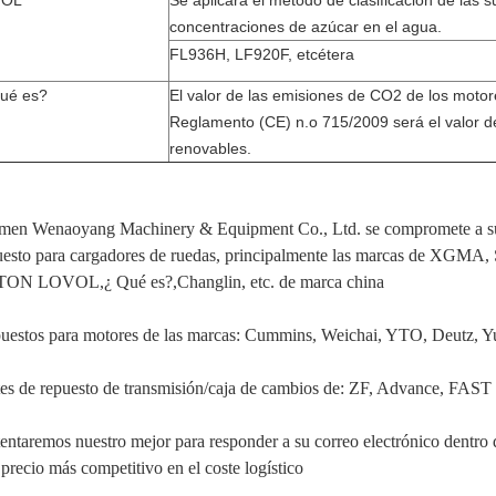
VOL
Se aplicará el método de clasificación de las s
concentraciones de azúcar en el agua.
FL936H, LF920F, etcétera
ué es?
El valor de las emisiones de CO2 de los motor
Reglamento (CE) n.o 715/2009 será el valor 
renovables.
men Wenaoyang Machinery & Equipment Co., Ltd. se compromete a sumi
uesto para cargadores de ruedas, principalmente las marcas de XG
ON LOVOL,¿ Qué es?,Changlin, etc. de marca china
uestos para motores de las marcas: Cummins, Weichai, YTO, Deutz, 
tes de repuesto de transmisión/caja de cambios de: ZF, Advance, FAST
tentaremos nuestro mejor para responder a su correo electrónico dentro 
precio más competitivo en el coste logístico