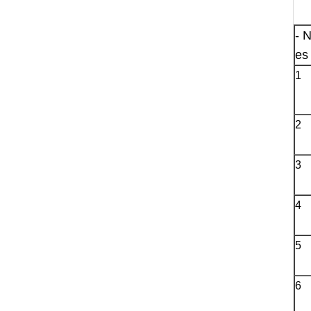
- N
es 
1
2
3
4
5
6