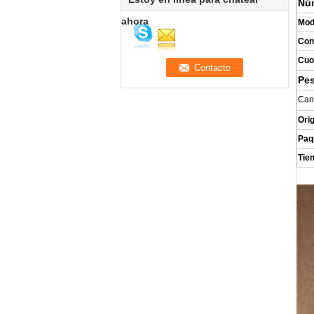
Nú
ahora
Mod
Con
Cuo
Pe
Can
Ori
Paq
Tie