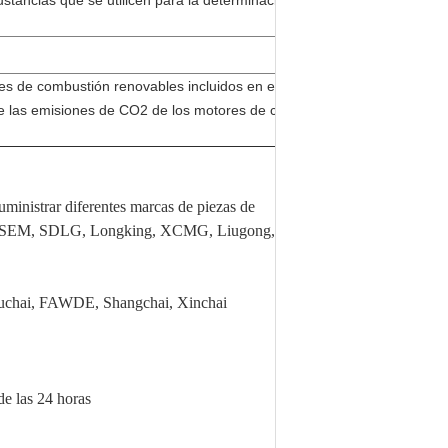
ustancias que se utilicen para la determinación de las
es de combustión renovables incluidos en el anexo I del
de las emisiones de CO2 de los motores de combustión
nistrar diferentes marcas de piezas de
MA, SEM, SDLG, Longking, XCMG, Liugong,
Yuchai, FAWDE, Shangchai, Xinchai
de las 24 horas