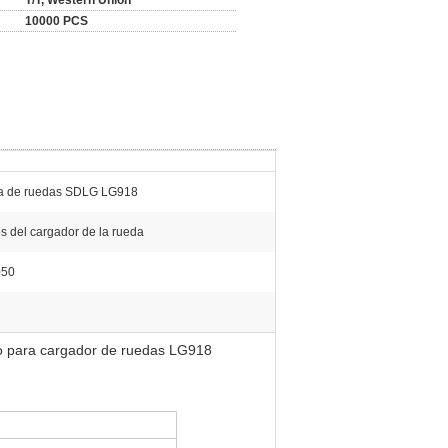
T/T, Western Union
10000 PCS
a de ruedas SDLG LG918
 del cargador de la rueda
050
o para cargador de ruedas LG918