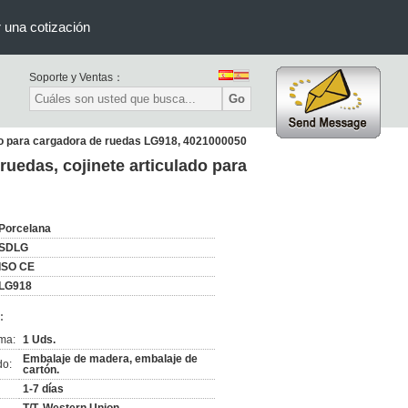
r una cotización
Soporte y Ventas：
Go
ado para cargadora de ruedas LG918, 4021000050
uedas, cojinete articulado para
Porcelana
SDLG
ISO CE
LG918
:
ma:
1 Uds.
Embalaje de madera, embalaje de
do:
cartón.
1-7 días