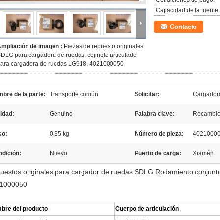
Condiciones de pago:
Capacidad de la fuente:
Contacto
Ampliación de imagen :
Piezas de repuesto originales
DLG para cargadora de ruedas, cojinete articulado
para cargadora de ruedas LG918, 4021000050
bre de la parte:
Transporte común
Solicitar:
Cargador
idad:
Genuino
Palabra clave:
Recambios
so:
0.35 kg
Número de pieza:
4021000
ndición:
Nuevo
Puerto de carga:
Xiamén
uestos originales para cargador de ruedas SDLG Rodamiento conjunt
1000050
bre del producto
Cuerpo de articulación