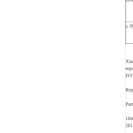
Lo
¿ Q
Xia
rep
FOT
Rep
Par
1In
2El 