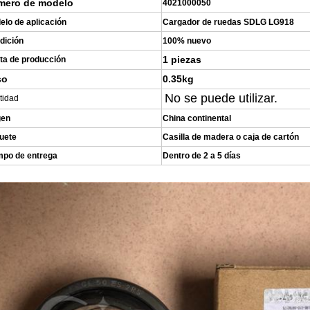
mero de modelo
4021000050
elo de aplicación
Cargador de ruedas SDLG LG918
dición
100% nuevo
1 piezas
ta de producción
so
0.35kg
No se puede utilizar.
tidad
gen
China continental
uete
Casilla de madera o caja de cartón
mpo de entrega
Dentro de 2 a 5 días