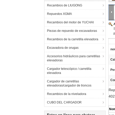
Recambios de LIUGONG
Repuestos XGMA
Recambios del motor de YUCHAI
S
Piezas de repuesto de excavadoras
Recambios de la carretilla elevadora
Excavadora de orugas
nom
Accesorios hidráulicos para carretillas
Cal
elevadoras
Cargador telescópico / carretilla
Pe
elevadora
Co
Cargador de carretillas
elevadoras/cargador de troncos
Rep
Recambios de la niveladora
402
CUBO DEL CARGADOR
Nom
Estoy en línea para chatear