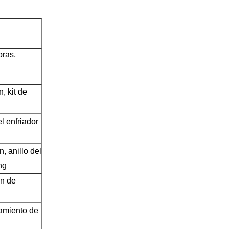
ras, 
 kit de 
el enfriador 
, anillo del 
ing
n de 
amiento de 